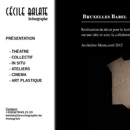
Bruxelles Babel
Réalisation du décor pour le fes
sur une idée et avec la collabor
PRÉSENTATION
Au théâtre Marni,avril 2012
- THÉATRE
- COLLECTIF
- IN SITU
- ATELIERS
- CINEMA
- ART PLASTIQUE
Contact:
+32(0)478/43.21.23
balate(@)cecilographe.be
Instagram