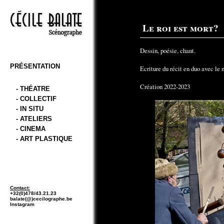
Le roi est mort?
Dessin, poésie, chant.
PRÉSENTATION
Ecriture du récit en duo avec le 
Création 2022-2023
- THÉATRE
- COLLECTIF
- IN SITU
- ATELIERS
- CINEMA
- ART PLASTIQUE
Contact:
+32(0)478/43.21.23
balate(@)cecilographe.be
Instagram